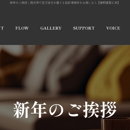
新年のご挨拶
｜西宮市で注文住宅を建てる設計事務所をお探しなら【椿野建築工房】
UT
FLOW
GALLERY
SUPPORT
VOICE
宅
実績紹介
保証
ー
イベント・
アフターフ
勉強会
ォロー
能
新年のご挨拶