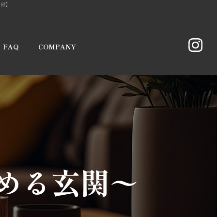
工房】
FAQ
COMPANY
代表挨拶
会社概要
める玄関〜