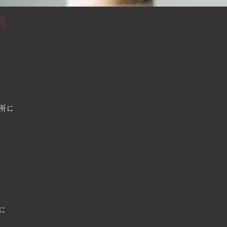
関
所に
に