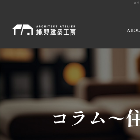
コラ
ABO
注文住
リフォ
ム
住宅性
コラム〜