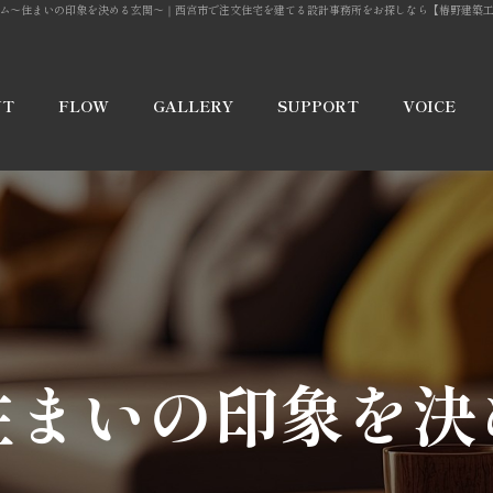
ム〜住まいの印象を決める玄関〜
｜西宮市で注文住宅を建てる設計事務所をお探しなら【椿野建築
UT
FLOW
GALLERY
SUPPORT
VOICE
宅
実績紹介
保証
ー
イベント・
アフターフ
勉強会
ォロー
能
住まいの印象を決